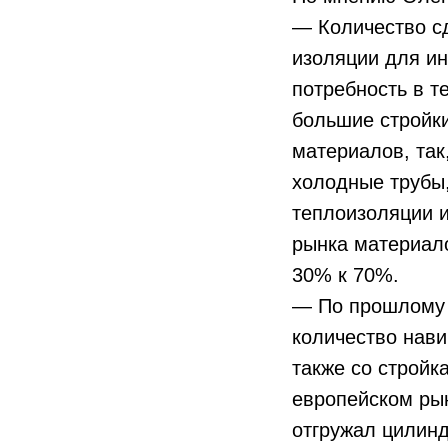
— Количество сд
изоляции для и
потребность в т
большие стройки
материалов, так
холодные трубы,
теплоизоляции и
рынка материало
30% к 70%.
— По прошлому 
количество нави
также со стройк
европейском рын
отгружал цилинд