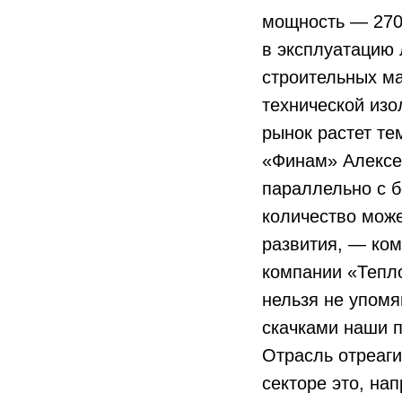
мощность — 270 
в эксплуатацию
строительных ма
технической изо
рынок растет те
«Финам» Алексей
параллельно с 
количество може
развития, — ко
компании «Тепл
нельзя не упомя
скачками наши п
Отрасль отреаг
секторе это, на