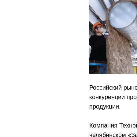
Российский рын
конкуренции про
продукции.
Компания Технон
челябинском «За