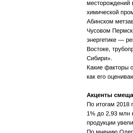
месторождений в
химической про
Абинском метзав
Чусовом Пермск
энергетике — ре
Востоке, трубоп
Сибири».
Какие факторы о
как его оценива
Акценты смещ
По итогам 2018 
1% до 2,93 млн 
продукции увели
По мнению Олега