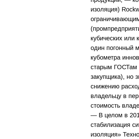
изоляция) Rock
ограничивающим 
(промпредприяти
кубических или 
один погонный м
кубометра иннов
старым ГОСТам (
закупщика), но 
снижению расход
владельцу в пер
стоимость владе
— В целом в 201
стабилизация с
изоляция» Техн