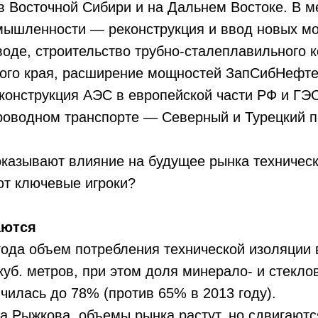
 Восточной Сибири и на Дальнем Востоке. В м
мышленности — реконструкция и ввод новых м
оде, строительство трубно-сталеплавильного 
ого края, расширение мощностей ЗапСибНефте
конструкция АЭС в европейской части РФ и ГЭ
роводном транспорте — Северный и Турецкий п
казывают влияние на будущее рынка техническ
ют ключевые игроки?
аются
года объем потребления технической изоляции 
куб. метров, при этом доля минерало- и стекло
чилась до 78% (против 65% в 2013 году).
 Рыжкова, объемы рынка растут, но сдвигаютс