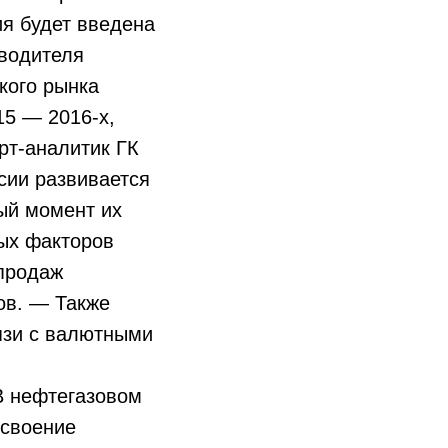
ия будет введена
зводителя
кого рынка
15 — 2016-х,
рт-аналитик ГК
сии развивается
ый момент их
ных факторов
 продаж
ов. — Также
язи с валютными
В нефтегазовом
освоение