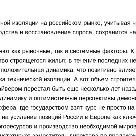
нной изоляции на российском рынке, учитывая 
дства и восстановление спроса, сохранится н
яют как рыночные, так и системные факторы. 
тво строящегося жилья: в течение последних не
положительная динамика, что позитивно влияе
ка технической изоляции. А вот объем строите
йвером перестал быть еще несколько лет наза
динамику и оптимистичные перспективы демон
ера, где государством взят курс не просто на
 а на усиление позиций России в Европе как клю
ргоресурсов и производство необходимой миро
нстатирует заместитель директора по продажам