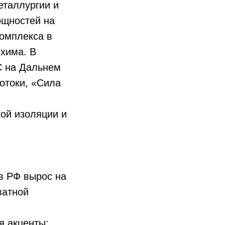
еталлургии и
ощностей на
комплекса в
хима. В
С на Дальнем
отоки, «Сила
ой изоляции и
в РФ вырос на
ватной
я акценты: