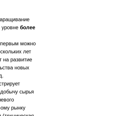
наращивание
а уровне
более
К первым можно
скольких лет
т на развитие
льства новых
д.
стрирует
 добычу сырья
чевого
вому рынку
 (техническая