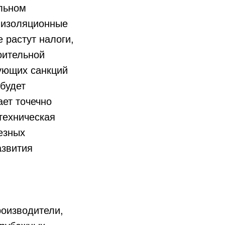
альном
 изоляционные
 растут налоги,
оительной
вующих санкций
будет
ает точечно
техническая
езных
азвития
роизводители,