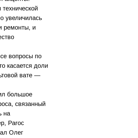
 технической
Но увеличилась
и ремонты, и
ество
все вопросы по
то касается доли
ьтовой вате —
ил большое
роса, связанный
ь на
р, Paroc
зал Олег