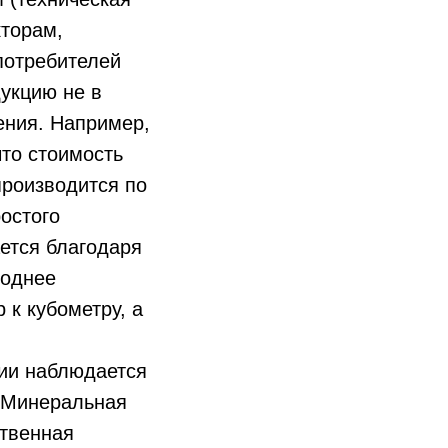
кторам,
потребителей
укцию не в
ения. Например,
что стоимость
производится по
ростого
ается благодаря
годнее
 к кубометру, а
ции наблюдается
 «Минеральная
ственная