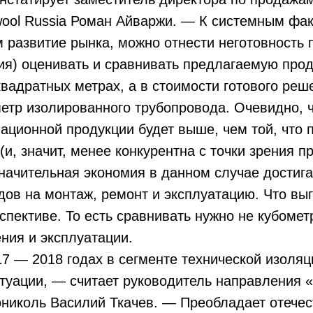
wool Russia Роман Айваржи. — К системным фа
развитие рынка, можно отнести неготовность 
я) оценивать и сравнивать предлагаемую прод
квадратных метрах, а в стоимости готового реш
етр изолированного трубопровода. Очевидно, 
ационной продукции будет выше, чем той, что 
и, значит, менее конкурентна с точки зрения п
значительная экономия в данном случае достиг
ов на монтаж, ремонт и эксплуатацию. Что вы
спективе. То есть сравнивать нужно не кубометр
ния и эксплуатации.
7 — 2018 годах в сегменте технической изоля
итуации, — считает руководитель направления
ониколь Василий Ткачев. — Преобладает отече