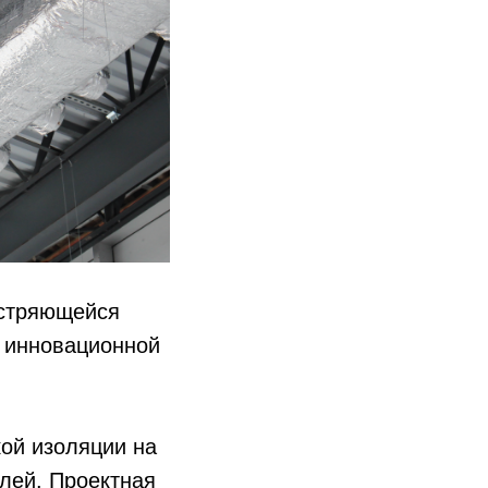
остряющейся
к инновационной
кой изоляции на
лей. Проектная