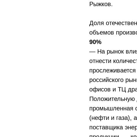
Рыжков.
Доля отечестве
объемов произво
90%
— На рынок вли
отнести количес
прослеживается 
российского рын
офисов и ТЦ дра
Положительную 
промышленная сф
(нефти и газа),
поставщика эне
продукции, — ко