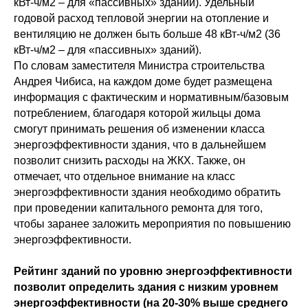
кВт-ч/м2 – для «пассивных» зданий). Удельный
годовой расход тепловой энергии на отопление и
вентиляцию не должен быть больше 48 кВт-ч/м2 (36
© РОСИЗОЛ 2026
кВт-ч/м2 – для «пассивных» зданий).
По словам заместителя Министра строительства
Андрея Чибиса, на каждом доме будет размещена
Об ассоциации
информация с фактическим и нормативным/базовым
О минеральной вате
потреблением, благодаря которой жильцы дома
смогут принимать решения об изменении класса
Новости ассоциации
энергоэффективности здания, что в дальнейшем
Проекты
позволит снизить расходы на ЖКХ. Также, он
отмечает, что отдельное внимание на класс
Стандартизация
энергоэффективности здания необходимо обратить
Забота о потребителе
при проведении капитального ремонта для того,
чтобы заранее заложить мероприятия по повышению
Контакты
энергоэффективности.
Ассоциация "Росизол", ИНН 7710430709,
Рейтинг зданий по уровню энергоэффективности
ОГРН 1037739376290
позволит определить здания с низким уровнем
г. Москва, 123298, а/я 36
энергоэффективности (на 20-30% выше среднего