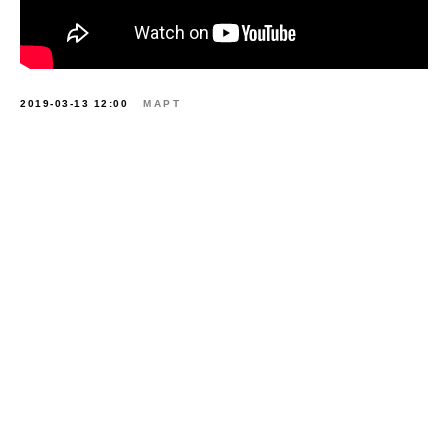
© РОСИЗОЛ 2026
2019-03-13 12:00
МАРТ
Об ассоциации
О минеральной вате
Новости ассоциации
Проекты
Стандартизация
Забота о потребителе
Контакты
Ассоциация "Росизол", ИНН 7710430709,
ОГРН 1037739376290
г. Москва, 123298, а/я 36