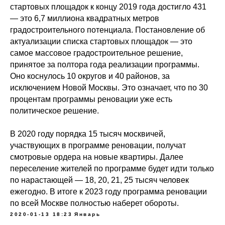
стартовых площадок к концу 2019 года достигло 431
— это 6,7 миллиона квадратных метров
градостроительного потенциала. Постановление об
актуализации списка стартовых площадок — это
самое массовое градостроительное решение,
принятое за полтора года реализации программы.
Оно коснулось 10 округов и 40 районов, за
исключением Новой Москвы. Это означает, что по 30
процентам программы реновации уже есть
© РОСИЗОЛ 2026
политическое решение.
Об ассоциации
В 2020 году порядка 15 тысяч москвичей,
участвующих в программе реновации, получат
О минеральной вате
смотровые ордера на новые квартиры. Далее
Новости ассоциации
переселение жителей по программе будет идти только
по нарастающей — 18, 20, 21, 25 тысяч человек
Проекты
ежегодно. В итоге к 2023 году программа реновации
Стандартизация
по всей Москве полностью наберет обороты.
2020-01-13 18:23
Январь
Забота о потребителе