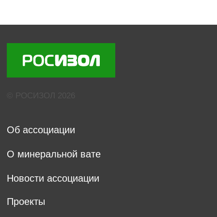
Контакты
Ассоциация "Росизол", ИНН 7710430709,
ОГРН 1037739376290
г. Москва, 123298, а/я 36