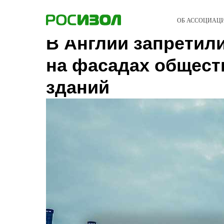
ОБ АССОЦИАЦ
В Англии запретил
на фасадах общес
зданий