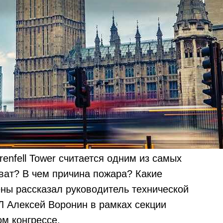
nfell Tower считается одним из самых
ват? В чем причина пожара? Какие
ны рассказал руководитель технической
 Алексей Воронин в рамках секции
м конгрессе.