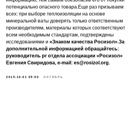
потенциально опасного товара.Еще раз призываем
всех: при выборе теплоизоляции на основе
© РОСИЗОЛ 2026
минеральной ваты доверять только ответственным
производителям, материалы которых соответствуют
всем необходимым стандартам, подтверждены
Об ассоциации
исследованиями и
«Знаком качества Росизол»
.
За
О минеральной вате
дополнительной информацией обращайтесь:
руководитель pr отдела ассоциации «Росизол»
Новости ассоциации
Евгения Свиридова, e-mail: es@rosizol.org.
Проекты
2015-10-01 09:00
ОКТЯБРЬ
Стандартизация
Забота о потребителе
Контакты
Ассоциация "Росизол", ИНН 7710430709,
ОГРН 1037739376290
г. Москва, 123298, а/я 36