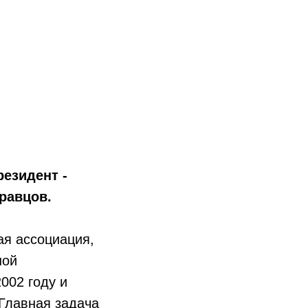
езидент -
равцов.
ая ассоциация,
ной
002 году и
Главная задача