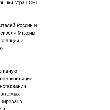
рынки стран СНГ
ителей России и
осизол» Максим
изоляции и
ию
ктивную
теплоизоляции,
енствовании
лагаемых
анировано
х и