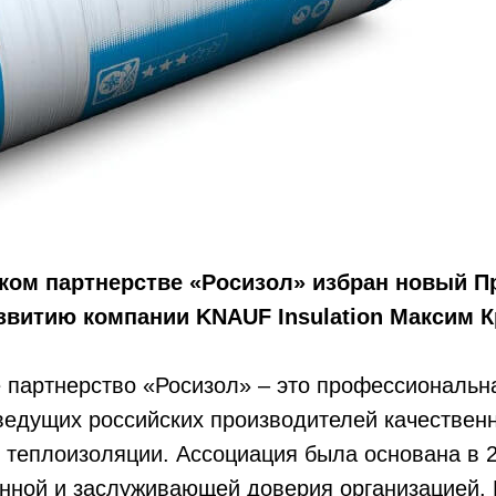
ом партнерстве «Росизол» избран новый Пр
звитию компании KNAUF Insulation Максим К
 партнерство «Росизол» – это профессиональн
едущих российских производителей качествен
теплоизоляции. Ассоциация была основана в 2
нной и заслуживающей доверия организацией. 