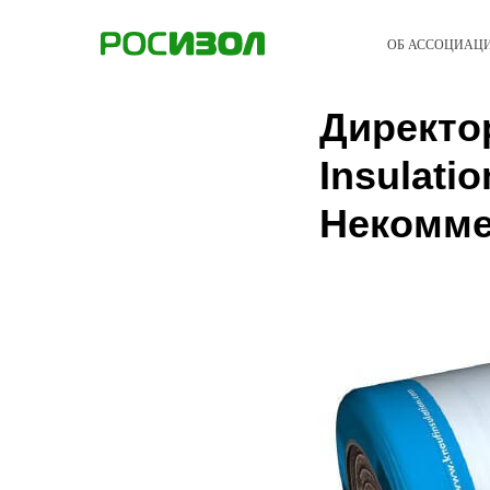
ОБ АССОЦИАЦ
Директо
Insulati
Некомме