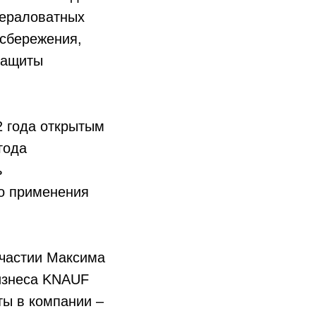
нераловатных
осбережения,
защиты
2 года открытым
года
ь
го применения
участии Максима
изнеса KNAUF
ты в компании –