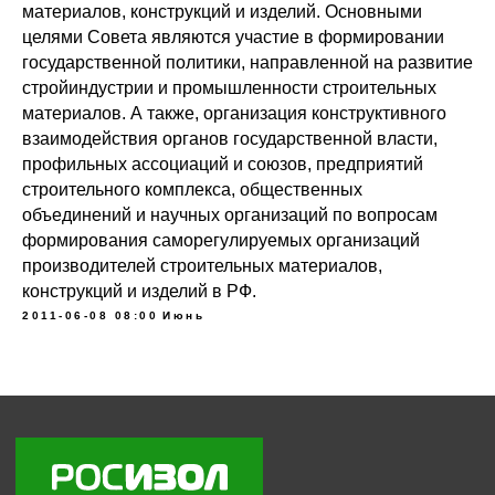
материалов, конструкций и изделий. Основными
Об ассоциации
целями Совета являются участие в формировании
государственной политики, направленной на развитие
О минеральной вате
стройиндустрии и промышленности строительных
Новости ассоциации
материалов. А также, организация конструктивного
взаимодействия органов государственной власти,
Проекты
профильных ассоциаций и союзов, предприятий
Стандартизация
строительного комплекса, общественных
объединений и научных организаций по вопросам
Забота о потребителе
формирования саморегулируемых организаций
производителей строительных материалов,
Контакты
конструкций и изделий в РФ.
2011-06-08 08:00
Июнь
Ассоциация "Росизол", ИНН 7710430709,
ОГРН 1037739376290
г. Москва, 123298, а/я 36