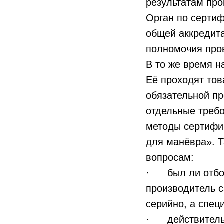
результатам про
Орган по серти
общей аккредит
полномочия про
В то же время н
Её проходят тов
обязательной пр
отдельные треб
методы сертифи
для манёвра». Т
вопросам:
· был ли отбор
производитель 
серийно, а спец
· действительн