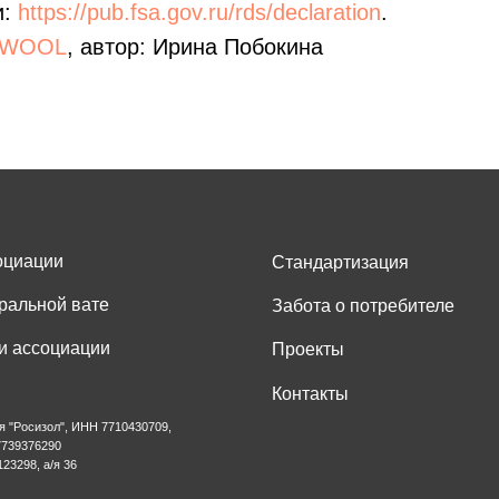
и:
https://pub.fsa.gov.ru/rds/declaration
.
KWOOL
, автор: Ирина Побокина
1
оциации
Стандартизация
ральной вате
Забота о потребителе
и ассоциации
Проекты
Контакты
я "Росизол", ИНН 7710430709,
739376290
123298, а/я 36