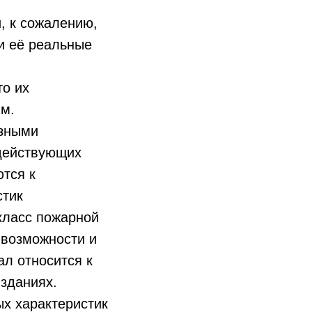
, к сожалению,
и её реальные
то их
м.
азными
 действующих
ются к
стик
класс пожарной
 возможности и
л относится к
 зданиях.
х характеристик