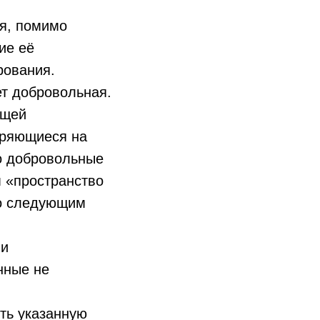
ия, помимо
ие её
рования.
ет добровольная.
ащей
еряющиеся на
о добровольные
 «пространство
по следующим
ли
нные не
ть указанную