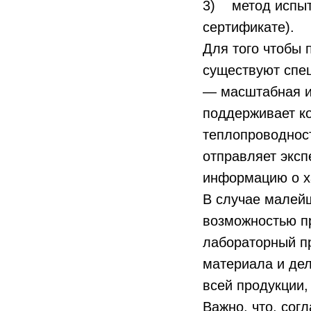
3) метод испыта
сертификате).
Для того чтобы
существуют спе
— масштабная и
поддерживает к
теплопроводнос
отправляет эксп
информацию о х
В случае малейш
возможностью пр
лабораторный пр
материала и дел
всей продукции
Важно, что, сог