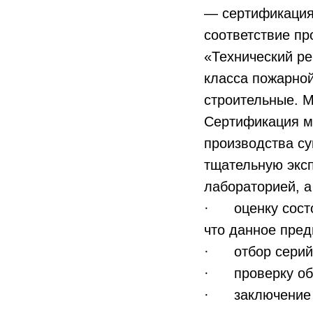
— сертификация.
соответствие п
«Технический ре
класса пожарно
строительные. 
Сертификация м
производства су
тщательную экс
лабораторией, а
· оценку состоя
что данное пред
· отбор серийн
· проверку обр
· заключение о