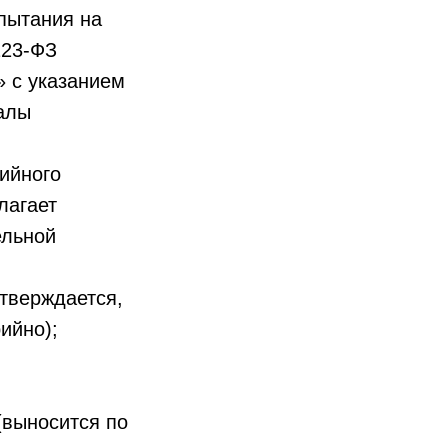
пытания на
123-ФЗ
» с указанием
алы
ийного
лагает
ельной
дтверждается,
ийно);
(выносится по