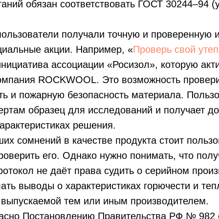
ний обязан соответствовать ГОСТ 30244–94 (у
 пользователи получали точную и проверенную
циальные акции. Например, «
Проверь свой уте
нициатива ассоциации «Росизол», которую акт
омпания ROCKWOOL. Это возможность провери
ть и пожарную безопасность материала. Польз
ертам образец для исследований и получает д
арактеристиках решения.
их сомнений в качестве продукта стоит пользо
оверить его. Однако нужно понимать, что пол
отокол не даёт права судить о серийном прои
ать выводы о характеристиках горючести и те
, выпускаемой тем или иным производителем.
ласно Постановлению Правительства РФ № 982 