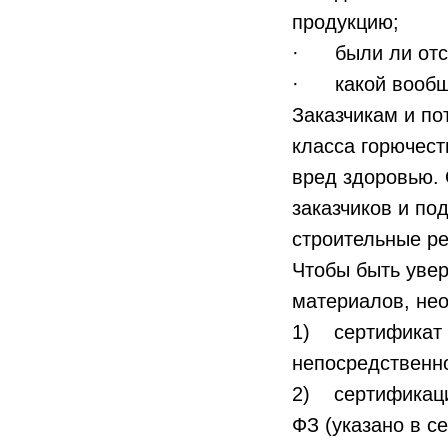
продукцию;
· были ли отст
· какой вообще
Заказчикам и по
класса горючест
вред здоровью. 
заказчиков и по
строительные р
Чтобы быть уве
материалов, не
1) сертификат 
непосредственно
2) сертификаци
ФЗ (указано в с