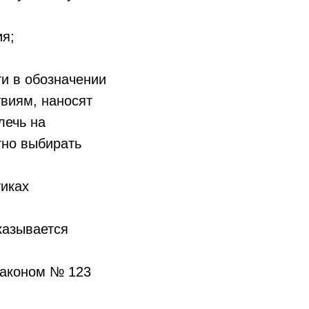
я;
ти в обозначении
виям, наносят
лечь на
тно выбирать
иках
казывается
законом № 123