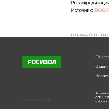
Росаккредитаци
Источник:
ROC
2021-10-04 15:38
202
Об асс
О мине
Новост
Ассоциаци
ОГРН 1037
© РОСИЗОЛ 2026
г. Москва, 