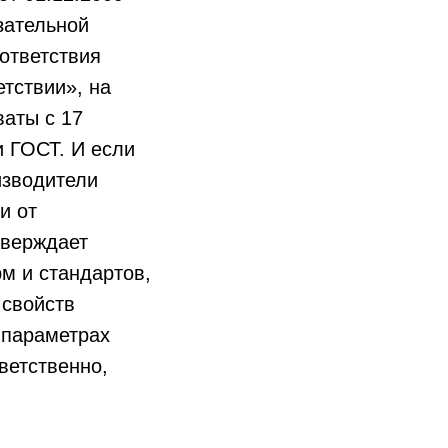
зательной
ответствия
тствии», на
аты с 17
и ГОСТ. И если
изводители
и от
тверждает
м и стандартов,
 свойств
 параметрах
ветственно,