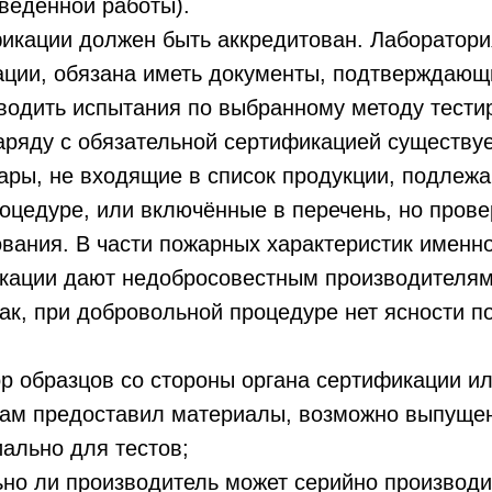
ведённой работы).
фикации должен быть аккредитован. Лаборатор
ации, обязана иметь документы, подтверждающ
водить испытания по выбранному методу тести
аряду с обязательной сертификацией существу
ары, не входящие в список продукции, подлеж
оцедуре, или включённые в перечень, но пров
ования. В части пожарных характеристик именн
кации дают недобросовестным производителям
ак, при добровольной процедуре нет ясности 
 образцов со стороны органа сертификации и
сам предоставил материалы, возможно выпуще
иально для тестов;
о ли производитель может серийно производи